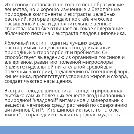
Их основу составляют не только пенообразующие
вещества, но и хорошо изученные и безопасные
природные компоненты и экстракты целебных
растений, которые придают коктейлям более
насыщенный вкус и дополнительные ценные
свойства. Их также отличает высокое содержание
яблочного пектина и экстракта плодов шиповника.
Яблочный пектин - один из лучших видов
растворимых пищевых волокон, уникальный
природный энтеросорбент и пребиотик. Он
способствует выведению из организма токсинов и
аллергенов, развитию полезной микрофлоры
(является идеальной питательной средой для
полезных бактерий), подавлению патогенной флоры
кишечника, препятствует усвоению жиров и сахара,
создает чувство насыщения.
Экстракт плодов шиповника - концентрированная
вытяжка самых полезных веществ ягод шиповника -
природной "кладовой" витаминов и минеральных
веществ, чемпиона среди растений по содержанию
витаминов С и Р. "Кто шиповник пьет, тот сто лет
живет", - справедливо гласит народная мудрость.