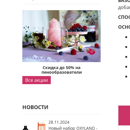
БАЗ
доба
СПО
ОСН
а
Скидка до 50% на
Ски
ли
пенообразователи
пено
Все акции
НОВОСТИ
28.11.2024
Новый набор OXYLAND -