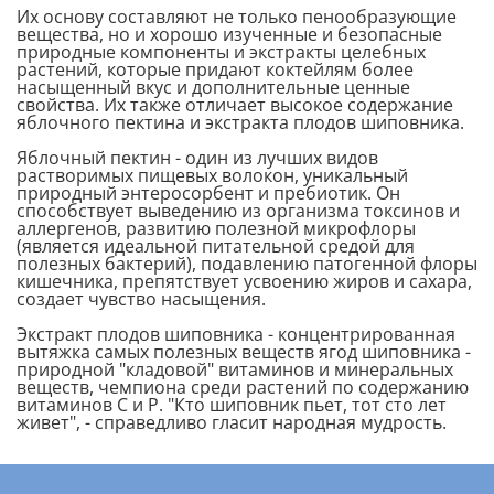
Их основу составляют не только пенообразующие
вещества, но и хорошо изученные и безопасные
природные компоненты и экстракты целебных
растений, которые придают коктейлям более
насыщенный вкус и дополнительные ценные
свойства. Их также отличает высокое содержание
яблочного пектина и экстракта плодов шиповника.
Яблочный пектин - один из лучших видов
растворимых пищевых волокон, уникальный
природный энтеросорбент и пребиотик. Он
способствует выведению из организма токсинов и
аллергенов, развитию полезной микрофлоры
(является идеальной питательной средой для
полезных бактерий), подавлению патогенной флоры
кишечника, препятствует усвоению жиров и сахара,
создает чувство насыщения.
Экстракт плодов шиповника - концентрированная
вытяжка самых полезных веществ ягод шиповника -
природной "кладовой" витаминов и минеральных
веществ, чемпиона среди растений по содержанию
витаминов С и Р. "Кто шиповник пьет, тот сто лет
живет", - справедливо гласит народная мудрость.