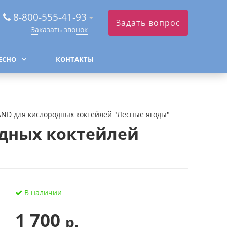
8-800-555-41-93
Задать вопрос
Заказать звонок
ЕСНО
КОНТАКТЫ
ND для кислородных коктейлей "Лесные ягоды"
одных коктейлей
В наличии
1 700
р.