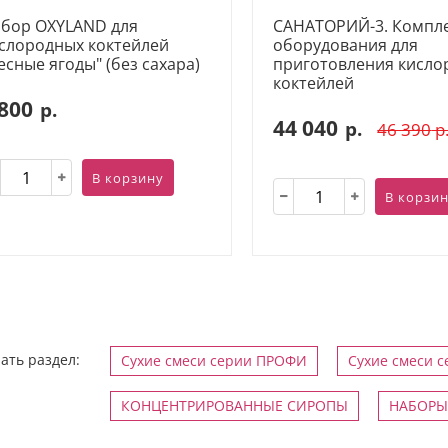
бор OXYLAND для
САНАТОРИЙ-3. Компл
слородных коктейлей
оборудования для
есные ягоды" (без сахара)
приготовления кисло
коктейлей
 800
р.
44 040
р.
46 390
р
В корзину
В корзи
ать раздел:
Сухие смеси серии ПРОФИ
Сухие смеси 
КОНЦЕНТРИРОВАННЫЕ СИРОПЫ
НАБОРЫ