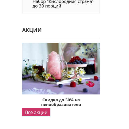
Набор "Кислородная страна"
до 30 порций
АКЦИИ
а
Скидка до 50% на
Ски
ли
пенообразователи
пено
Все акции