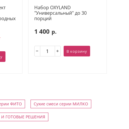
ект
Набор OXYLAND
"Универсальный" до 30
родных
порций
1 400
р.
.
В корзину
ну
серии ФИТО
Сухие смеси серии МИЛКО
 И ГОТОВЫЕ РЕШЕНИЯ